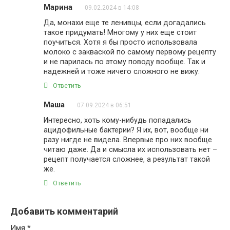
Марина
09.02.2024 в 14:08
Да, монахи еще те ленивцы, если догадались
такое придумать! Многому у них еще стоит
поучиться. Хотя я бы просто использовала
молоко с закваской по самому первому рецепту
и не парилась по этому поводу вообще. Так и
надежней и тоже ничего сложного не вижу.
Ответить
Маша
07.09.2024 в 06:51
Интересно, хоть кому-нибудь попадались
ацидофильные бактерии? Я их, вот, вообще ни
разу нигде не видела. Впервые про них вообще
читаю даже. Да и смысла их использовать нет –
рецепт получается сложнее, а результат такой
же.
Ответить
Добавить комментарий
Имя
*