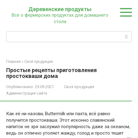
Перейти
Деревенские продукты
к
Всё о фермерских продуктах для домашнего
контенту
стола
Поиск:
Главная
»
Своя продукция
Простые рецепты приготовления
простокваши дома
Опубликовано:
29.09.2021
Своя продукция
Администрация сайта
Как её ни назови, Buttermilk или пахта, всё равно
получится простокваша. Этот исконно славянский
напиток не зря заслужил популярность даже за океаном,
ведь он отлично утоляет жажду, голод и просто тешит